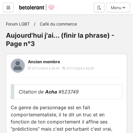
Mode nuit
Menu
Forum LGBT
Café du commerce
Aujourd'hui j'ai... (finir la phrase) -
Page n°3
Ancien membre
27/11/2024 à 00:18 -
27/11/2024 à 00:20
Citation de
Acha
#523749
Ce genre de personnage est en fait
comportementaliste, il te dit un truc et en
fonction de ton comportement il affine ses
"prédictions" mais c'est perturbant c'est vrai,