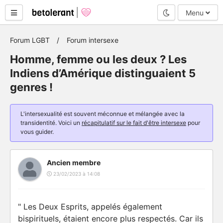
Mode nuit
Menu
Forum LGBT
Forum intersexe
Homme, femme ou les deux ? Les
Indiens d’Amérique distinguaient 5
genres !
L'intersexualité est souvent méconnue et mélangée avec la
transidentité. Voici un
récapitulatif sur le fait d'être intersexe
pour
vous guider.
Ancien membre
23/02/2023 à 14:08
" Les Deux Esprits, appelés également
bispirituels, étaient encore plus respectés. Car ils