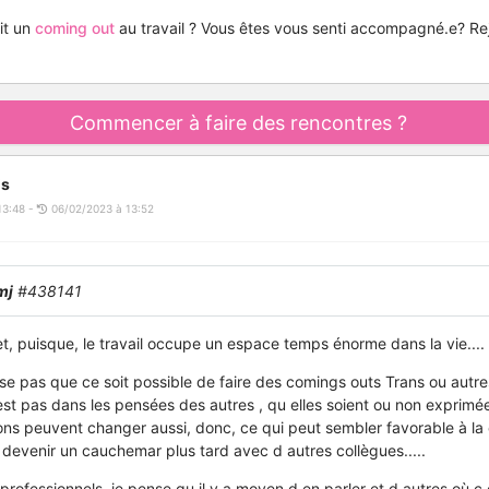
it un
coming out
au travail ? Vous êtes vous senti accompagné.e? R
Commencer à faire des rencontres ?
is
13:48 -
06/02/2023 à 13:52
mj
#438141
et, puisque, le travail occupe un espace temps énorme dans la vie....
e pas que ce soit possible de faire des comings outs Trans ou autre
est pas dans les pensées des autres , qu elles soient ou non exprimées
ions peuvent changer aussi, donc, ce qui peut sembler favorable à la
evenir un cauchemar plus tard avec d autres collègues.....
professionnels, je pense qu il y a moyen d en parler et d autres où c