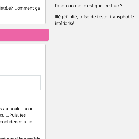
l'andronorme, c'est quoi ce truc ?
ejeté.e? Comment ça
Illégétimité, prise de testo, transphobie
intériorisé
s au boulot pour
.....Puis, les
 confidence à un
 est quasi impossible