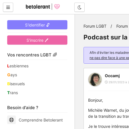
Mode nuit
S'identifier 🔓
Forum LGBT
Forum 
Podcast sur la 
S'inscrire 🖊
Afin d'éviter les malad
Vos rencontres LGBT 🌈
ne pas dire face à une p
L
esbiennes
G
ays
Occamj
29/01/2023 à 
B
isexuels
T
rans
Bonjour,
Besoin d'aide ?
Michèle Warnet, du jo
de la transition au trav
Comprendre Betolerant
Je le trouve intéressa