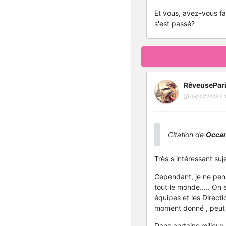
Et vous, avez-vous fa
s'est passé?
RêveusePar
06/02/2023 à 
Citation de
Occa
Très s intéressant suj
Cependant, je ne pens
tout le monde..... On 
équipes et les Direct
moment donné , peut d
Dans certains milieux 