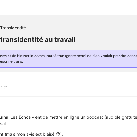
Transidentité
transidentité au travail
resses et de blesser la communauté transgenre merci de bien vouloir prendre con
ersonne trans
.
20:37
urnal Les Echos vient de mettre en ligne un podcast (audible gratuit
ail.
nt (mais mon avis est biaisé 😉).