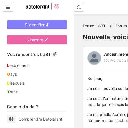
Mode nuit
S'identifier 🔓
Forum LGBT
Forum 
Nouvelle, voic
S'inscrire 🖊
Vos rencontres LGBT 🌈
Ancien mem
21/08/2022 à 
L
esbiennes
G
ays
Bonjour,
B
isexuels
Je suis nouvelle sur l
T
rans
Je suis d'un naturel t
pour laquelle je suis l
Besoin d'aide ?
Je m'appelle Aurélie,
Comprendre Betolerant
rencontres ce n'est pas