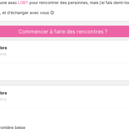
e une asso
LGBT
pour rencontrer des personnes, mais j'ai fais demi-to
re, et d'échanger avec vous 😊
Commencer à faire des rencontres ?
bre
19:55
bre
20:12
rontière belge