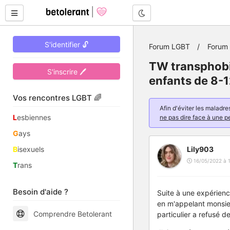
Mode nuit
S'identifier 🔓
Forum LGBT
Forum 
TW transphobi
S'inscrire 🖊
enfants de 8-
Vos rencontres LGBT 🌈
Afin d'éviter les malad
L
esbiennes
ne pas dire face à une p
G
ays
B
isexuels
Lily903
16/05/2022 à 
T
rans
Besoin d'aide ?
Suite à une expérienc
en m'appelant monsie
Comprendre Betolerant
particulier a refusé 