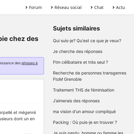
Forum
Réseau social
Chat
Actu
Sujets similaires
bie chez des
Qui suis-je? Qu'est ce que je veux?
Je cherche des réponses
Ftm célibataire et très seul ?
naissance des
phrases à
Recherche de personnes transgenres
FtoM Grenoble
Traitement THS de féminisation
J’aimerais des réponses
ma vision d'un amour compliqué
terpellé et mégenré
usieurs dont un en
Packing : Où puis-je en trouver ?
Je suis perdu, homme ou femme les