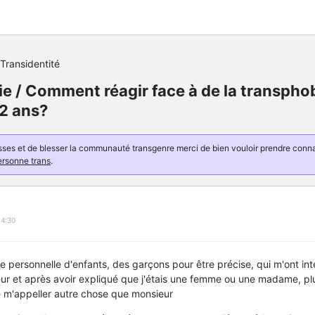
Transidentité
e / Comment réagir face à de la transpho
12 ans?
resses et de blesser la communauté transgenre merci de bien vouloir prendre con
ersonne trans
.
14:30
e personnelle d'enfants, des garçons pour être précise, qui m'ont in
ur et après avoir expliqué que j'étais une femme ou une madame, pl
de m'appeller autre chose que monsieur