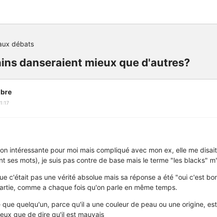
aux débats
ins danseraient mieux que d'autres?
bre
1:17
ion intéressante pour moi mais compliqué avec mon ex, elle me disait
nt ses mots), je suis pas contre de base mais le terme "les blacks" m
 que c'était pas une vérité absolue mais sa réponse a été "oui c'est bo
t partie, comme a chaque fois qu'on parle en même temps.
e que quelqu'un, parce qu'il a une couleur de peau ou une origine, es
eux que de dire qu'il est mauvais