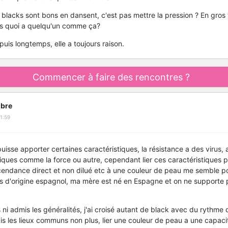
 blacks sont bons en dansent, c'est pas mettre la pression ? En gros t
s quoi a quelqu'un comme ça?
epuis longtemps, elle a toujours raison.
Commencer à faire des rencontres ?
bre
1:59
isse apporter certaines caractéristiques, la résistance a des virus, a
iques comme la force ou autre, cependant lier ces caractéristiques 
scendance direct et non dilué etc à une couleur de peau me semble p
uis d'origine espagnol, ma mère est né en Espagne et on ne supporte p
 ni admis les généralités, j'ai croisé autant de black avec du rythme 
s les lieux communs non plus, lier une couleur de peau a une capacit