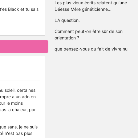
Les plus vieux écrits relatent qu'une
'es Black et tu sais
Déesse Mère généticienne...
LA question.
Comment peut-on être sûr de son
orientation ?
que pensez-vous du fait de vivre nu
u soleil, certaines
propre a un adn en
our le moins
as la chaleur, par
que sans, je ne suis
é n'est pas plus