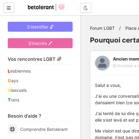
Mode nuit
S'identifier 🔓
Forum LGBT
Place 
Pourquoi certa
S'inscrire 🖊
Vos rencontres LGBT 🌈
Ancien mem
21/12/2021 à 2
L
esbiennes
G
ays
Salut a vous,
B
isexuels
J'ai eu une conversat
T
rans
dansaient bien (ce so
J'ai tenté de lui dire
Besoin d'aide ?
elle s'est levé et es
Comprendre Betolerant
Ma vision est que dir
domaine, n'est pas mi