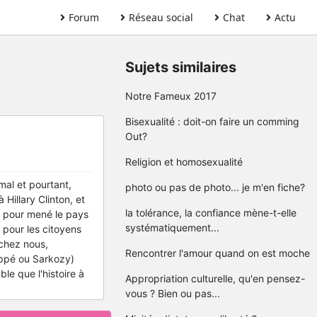
Forum
Réseau social
Chat
Actu
Sujets similaires
Notre Fameux 2017
Bisexualité : doit-on faire un comming
Out?
Religion et homosexualité
 mal et pourtant,
photo ou pas de photo... je m'en fiche?
illary Clinton, et
la tolérance, la confiance mène-t-elle
é pour mené le pays
systématiquement...
e pour les citoyens
 chez nous,
Rencontrer l'amour quand on est moche
Juppé ou Sarkozy)
le que l'histoire à
Appropriation culturelle, qu'en pensez-
vous ? Bien ou pas...