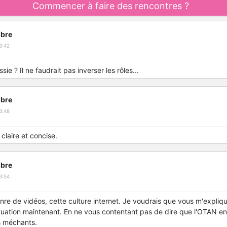
Commencer à faire des rencontres ?
bre
3:42
e ? Il ne faudrait pas inverser les rôles...
bre
3:48
claire et concise.
bre
3:54
re de vidéos, cette culture internet. Je voudrais que vous m'expliq
uation maintenant. En ne vous contentant pas de dire que l'OTAN en
s méchants.