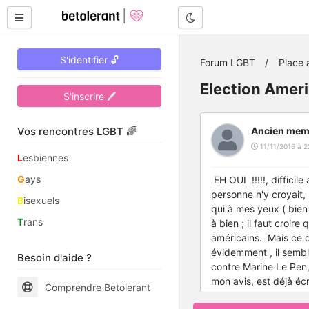
Mode nuit
S'identifier 🔓
Forum LGBT
Place 
Election Amer
S'inscrire 🖊
Vos rencontres LGBT 🌈
Ancien mem
11/11/2016 à 2
L
esbiennes
G
ays
EH OUI !!!!!, difficil
personne n'y croyait,
B
isexuels
qui à mes yeux ( bien
T
rans
à bien ; il faut croir
américains. Mais ce q
évidemment , il sembl
Besoin d'aide ?
contre Marine Le Pen,
mon avis, est déjà écr
Comprendre Betolerant