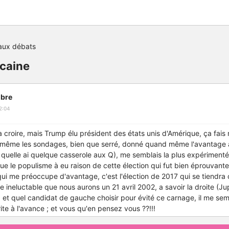
aux débats
icaine
bre
2:04
e a croire, mais Trump élu président des états unis d'Amérique, ça fais
 même les sondages, bien que serré, donné quand même l'avantage à H
 quelle ai quelque casserole aux Q), me semblais la plus expériment
e que le populisme à eu raison de cette élection qui fut bien éprouvant
ui me préoccupe d'avantage, c'est l'élection de 2017 qui se tiendra
e ineluctable que nous aurons un 21 avril 2002, a savoir la droite (
 et quel candidat de gauche choisir pour évité ce carnage, il me semb
ite à l'avance ; et vous qu'en pensez vous ??!!!