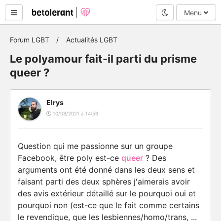
Mode nuit
Menu
Forum LGBT
Actualités LGBT
Le polyamour fait-il parti du prisme
queer ?
Elrys
10/08/2021 à 14:59
Question qui me passionne sur un groupe
Facebook, être poly est-ce
queer
? Des
arguments ont été donné dans les deux sens et
faisant parti des deux sphères j'aimerais avoir
des avis extérieur détaillé sur le pourquoi oui et
pourquoi non (est-ce que le fait comme certains
le revendique, que les lesbiennes/homo/trans, ...