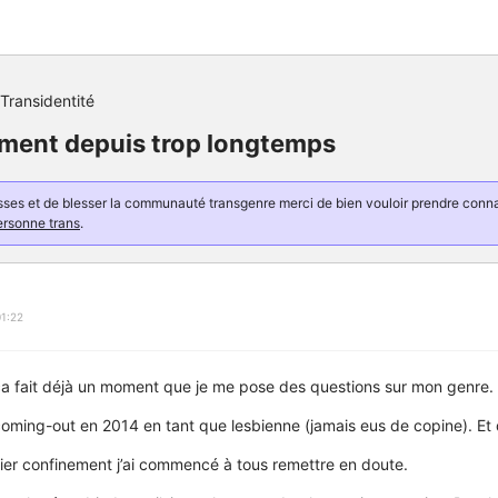
Transidentité
ment depuis trop longtemps
resses et de blesser la communauté transgenre merci de bien vouloir prendre con
ersonne trans
.
1:22
ça fait déjà un moment que je me pose des questions sur mon genre.
 coming-out en 2014 en tant que lesbienne (jamais eus de copine). Et 
ier confinement j’ai commencé à tous remettre en doute.