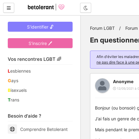
Mode nuit
S'identifier 🔓
Forum LGBT
Forum 
En questionne
S'inscrire 🖊
Afin d'éviter les malad
Vos rencontres LGBT 🌈
ne pas dire face à une p
L
esbiennes
G
ays
Anonyme
12/05/2021 à 0
B
isexuels
T
rans
Bonjour (ou bonsoir) 
Besoin d'aide ?
J’ai fais un genre de
Comprendre Betolerant
Mais pendant le prem