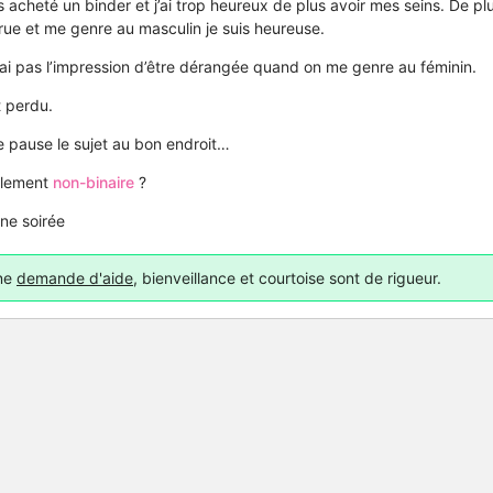
acheté un binder et j’ai trop heureux de plus avoir mes seins. De p
ue et me genre au masculin je suis heureuse.
j’ai pas l’impression d’être dérangée quand on me genre au féminin.
 perdu.
e pause le sujet au bon endroit…
eulement
non-binaire
?
ne soirée
une
demande d'aide
, bienveillance et courtoise sont de rigueur.