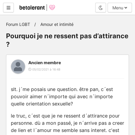
Mode nuit
Menu
Forum LGBT
Amour et intimité
Pourquoi je ne ressent pas d’attirance
?
Ancien membre
05/02/2021 à 16:48
slt. j´me posais une question. être pan, c´est
pouvoir aimer n´importe qui avec n´importe
quelle orientation sexuelle?
le truc, c´est que je ne ressent d´attirance pour
personne. dù a mon passé, je n´arrive pas a creer
de lien et l´amour me semble sans interet. c'est