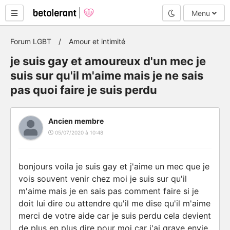
Mode nuit
Menu
Forum LGBT
Amour et intimité
je suis gay et amoureux d'un mec je
suis sur qu'il m'aime mais je ne sais
pas quoi faire je suis perdu
Ancien membre
05/07/2020 à 10:48
bonjours voila je suis gay et j'aime un mec que je
vois souvent venir chez moi je suis sur qu'il
m'aime mais je en sais pas comment faire si je
doit lui dire ou attendre qu'il me dise qu'il m'aime
merci de votre aide car je suis perdu cela devient
de plus en plus dire pour moi car j'ai grave envie