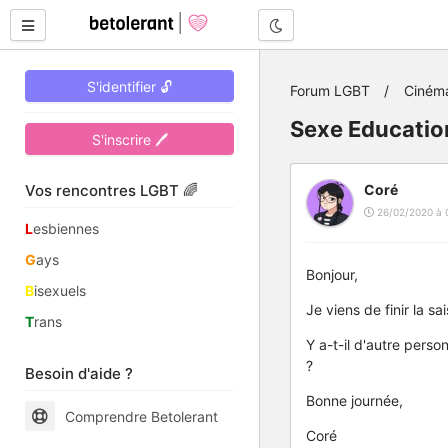
Mode nuit
S'identifier 🔓
Forum LGBT
Ciném
Sexe Education
S'inscrire 🖊
Vos rencontres LGBT 🌈
Coré
26/02/2020 à 
L
esbiennes
G
ays
Bonjour,
B
isexuels
Je viens de finir la sa
T
rans
Y a-t-il d'autre perso
?
Besoin d'aide ?
Bonne journée,
Comprendre Betolerant
Coré