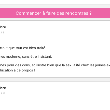
Commencer à faire des rencontres ?
bre
12:31
rtout que tout est bien traité.
es moderne, sans être insistant.
es pour des cons, et illustre bien que la sexualité chez les jeunes exi
ucation à ce propos !
bre
13:17