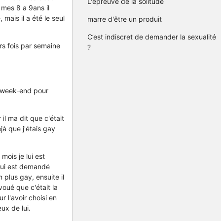
L'épreuve de la solitude
 mes 8 a 9ans il
mais il a été le seul
marre d'être un produit
C’est indiscret de demander la sexualité
rs fois par semaine
?
en week-end pour
il ma dit que c'était
à que j'étais gay
 mois je lui est
 lui est demandé
n plus gay, ensuite il
oué que c'était la
r l'avoir choisi en
ux de lui.