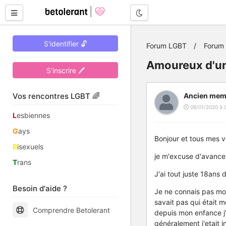
Mode nuit
S'identifier 🔓
Forum LGBT
Forum
Amoureux d'u
S'inscrire 🖊
Vos rencontres LGBT 🌈
Ancien mem
08/01/2020 à 
L
esbiennes
G
ays
Bonjour et tous mes 
B
isexuels
je m'excuse d'avance c
T
rans
J'ai tout juste 18ans
Besoin d'aide ?
Je ne connais pas mon
savait pas qui était m
Comprendre Betolerant
depuis mon enfance j'
généralement j'etait i