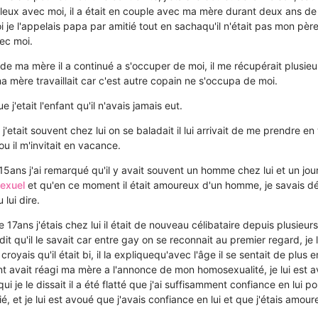
lleux avec moi, il a était en couple avec ma mère durant deux ans de
 je l'appelais papa par amitié tout en sachaqu'il n'était pas mon père, 
ec moi.
 de ma mère il a continué a s'occuper de moi, il me récupérait plusieu
a mère travaillait car c'est autre copain ne s'occupa de moi.
e j'etait l'enfant qu'il n'avais jamais eut.
'etait souvent chez lui on se baladait il lui arrivait de me prendre 
u il m'invitait en vacance.
15ans j'ai remarqué qu'il y avait souvent un homme chez lui et un jour 
sexuel
et qu'en ce moment il était amoureux d'un homme, je savais déj
 lui dire.
te 17ans j'étais chez lui il était de nouveau célibataire depuis plusieurs
dit qu'il le savait car entre gay on se reconnait au premier regard, je
royais qu'il était bi, il la expliquequ'avec l'âge il se sentait de plus e
vait réagi ma mère a l'annonce de mon homosexualité, je lui est av
 je le dissait il a été flatté que j'ai suffisamment confiance en lui pou
, et je lui est avoué que j'avais confiance en lui et que j'étais amoure