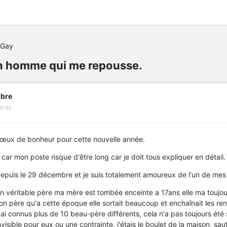
 Gay
n homme qui me repousse.
bre
01:32
vœux de bonheur pour cette nouvelle année.
ar mon poste risque d'être long car je doit tous expliquer en détail.
 depuis le 29 décembre et je suis totalement amoureux de l'un de me
 véritable père ma mère est tombée enceinte a 17ans elle ma toujour
on père qu'a cette époque elle sortait beaucoup et enchaînait les ren
ai connus plus de 10 beau-père différents, cela n'a pas toujours été
nvisible pour eux ou une contrainte, j'étais le boulet de la maison, s