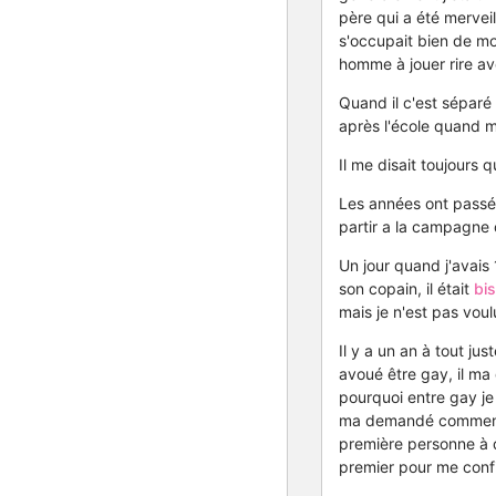
père qui a été mervei
s'occupait bien de moi
homme à jouer rire av
Quand il c'est séparé
après l'école quand m
Il me disait toujours qu
Les années ont passé j
partir a la campagne o
Un jour quand j'avais 
son copain, il était
bi
mais je n'est pas voulu
Il y a un an à tout jus
avoué être gay, il ma 
pourquoi entre gay je c
ma demandé comment a
première personne à qui
premier pour me confié