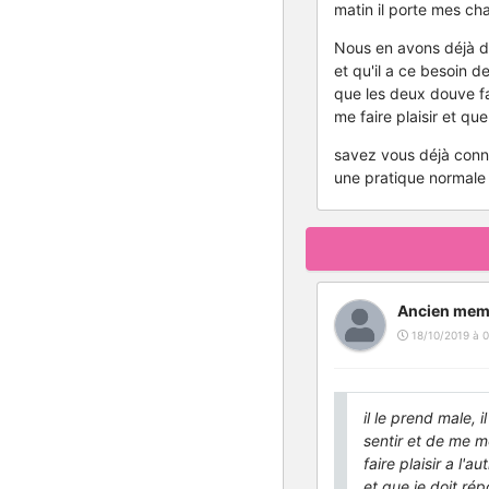
matin il porte mes chau
Nous en avons déjà dis
et qu'il a ce besoin d
que les deux douve fai
me faire plaisir et qu
savez vous déjà connu
une pratique normale
Ancien mem
18/10/2019 à 0
il le prend male, 
sentir et de me m
faire plaisir a l'
et que je doit rép