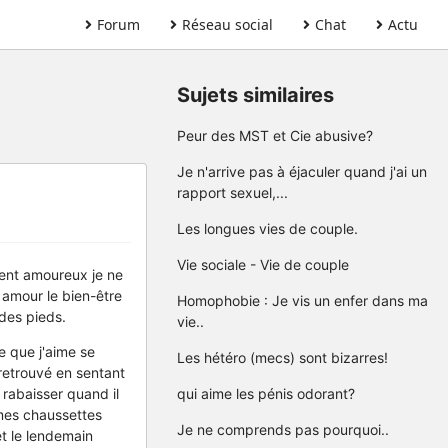
Forum
Réseau social
Chat
Actu
Sujets similaires
Peur des MST et Cie abusive?
Je n'arrive pas à éjaculer quand j'ai un
rapport sexuel,...
Les longues vies de couple.
Vie sociale - Vie de couple
ment amoureux je ne
e amour le bien-être
Homophobie : Je vis un enfer dans ma
 des pieds.
vie..
e que j'aime se
Les hétéro (mecs) sont bizarres!
 retrouvé en sentant
 rabaisser quand il
qui aime les pénis odorant?
 mes chaussettes
Je ne comprends pas pourquoi..
et le lendemain