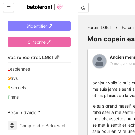
Mode nuit
S'identifier 🔓
Forum LGBT
Forum
Mon copain est
S'inscrire 🖊
Vos rencontres LGBT 🌈
Ancien mem
18/10/2019 à 0
L
esbiennes
G
ays
bonjour voilà je suis
B
isexuels
me suis jamais senti a
et les plaisirs de la 
T
rans
je suis grand massif 
Besoin d'aide ?
rabaisser à me sentir 
mes chaussettes humide
se met à sentir et le
Comprendre Betolerant
sale pour en faire une