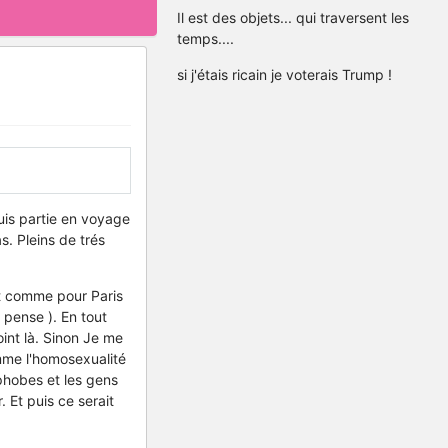
Il est des objets... qui traversent les
temps....
si j'étais ricain je voterais Trump !
suis partie en voyage
s. Pleins de trés
ut comme pour Paris
 pense ). En tout
oint là. Sinon Je me
mme l'homosexualité
ophobes et les gens
 Et puis ce serait