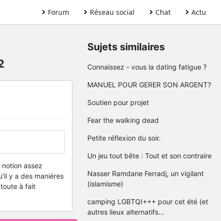
Forum
Réseau social
Chat
Actu
Sujets similaires
2
Connaissez - vous la dating fatigue ?
MANUEL POUR GERER SON ARGENT?
Soutien pour projet
Fear the walking dead
Petite réflexion du soir.
Un jeu tout bête : Tout et son contraire
e notion assez
Nasser Ramdane Ferradj, un vigilant
u'il y a des maniéres
(islamisme)
toute à fait
camping LGBTQI+++ pour cet été (et
autres lieux alternatifs...