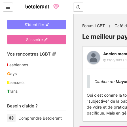
Mode nuit
S'identifier 🔓
Forum LGBT
Café 
Le meilleur pa
S'inscrire 🖊
Vos rencontres LGBT 🌈
Ancien mem
19/10/2019 à 1
L
esbiennes
G
ays
Citation de
Maya
B
isexuels
T
rans
Oui c'est comme la tol
"subjective" de la pai
Besoin d'aide ?
de voire et de pratiqu
pacifique. Mais en gé
Comprendre Betolerant