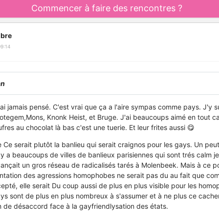
Commencer à faire des rencontres ?
bre
9:14
an
urai jamais pensé. C'est vrai que ça a l'aire sympas comme pays. J'y 
 Zotegem,Mons, Knonk Heist, et Bruge. J'ai beaucoups aimé en tout ca
aufres au chocolat là bas c'est une tuerie. Et leur frites aussi 😋
 Ce serait plutôt la banlieu qui serait craignos pour les gays. Un pe
 y a beaucoups de villes de banlieux parisiennes qui sont trés calm je
avançait un gros réseau de radicalisés tarés à Molenbeek. Mais à ce p
ntation des agressions homophobes ne serait pas du au fait que co
cepté, elle serait Du coup aussi de plus en plus visible pour les hom
ays sont de plus en plus nombreux à s'assumer et à ne plus ce cacher.
n de désaccord face à la gayfriendlysation des états.