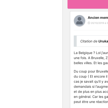
Ancien mem
20/10/2019 à 0
Citation de
Uruk
La Belgique ? Lol j'a
une fois. A Bruxelle,
belles villes. Et les g
Du coup pour Bruxelle
du coup ( Et encore il
cas je savait qu'il y 
demandais si l'augme
et de plus en plus ac
en général. Car les g
peut étre une réactio