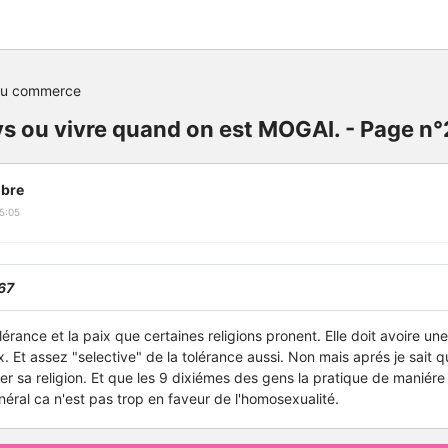
du commerce
ys ou vivre quand on est MOGAI. - Page n°
bre
5:05
67
érance et la paix que certaines religions pronent. Elle doit avoire un
x. Et assez "selective" de la tolérance aussi. Non mais aprés je sait q
er sa religion. Et que les 9 dixiémes des gens la pratique de maniére 
néral ca n'est pas trop en faveur de l'homosexualité.