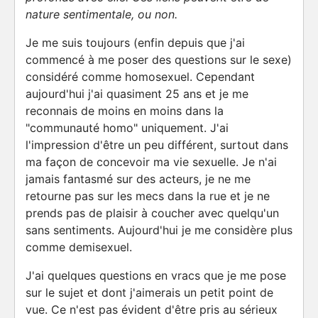
nature sentimentale, ou non.
Je me suis toujours (enfin depuis que j'ai
commencé à me poser des questions sur le sexe)
considéré comme homosexuel. Cependant
aujourd'hui j'ai quasiment 25 ans et je me
reconnais de moins en moins dans la
"communauté homo" uniquement. J'ai
l'impression d'être un peu différent, surtout dans
ma façon de concevoir ma vie sexuelle. Je n'ai
jamais fantasmé sur des acteurs, je ne me
retourne pas sur les mecs dans la rue et je ne
prends pas de plaisir à coucher avec quelqu'un
sans sentiments. Aujourd'hui je me considère plus
comme demisexuel.
J'ai quelques questions en vracs que je me pose
sur le sujet et dont j'aimerais un petit point de
vue. Ce n'est pas évident d'être pris au sérieux