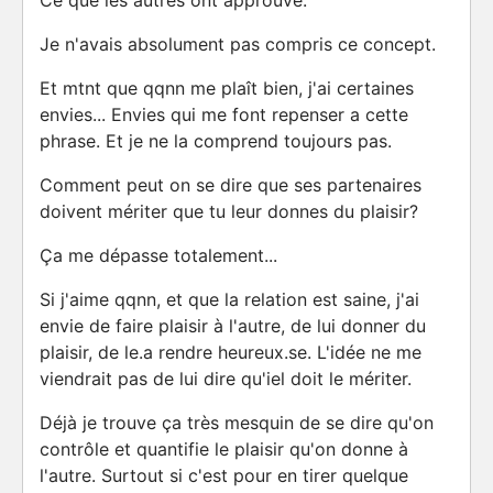
Ce que les autres ont approuvé.
Je n'avais absolument pas compris ce concept.
Et mtnt que qqnn me plaît bien, j'ai certaines
envies... Envies qui me font repenser a cette
phrase. Et je ne la comprend toujours pas.
Comment peut on se dire que ses partenaires
doivent mériter que tu leur donnes du plaisir?
Ça me dépasse totalement...
Si j'aime qqnn, et que la relation est saine, j'ai
envie de faire plaisir à l'autre, de lui donner du
plaisir, de le.a rendre heureux.se. L'idée ne me
viendrait pas de lui dire qu'iel doit le mériter.
Déjà je trouve ça très mesquin de se dire qu'on
contrôle et quantifie le plaisir qu'on donne à
l'autre. Surtout si c'est pour en tirer quelque