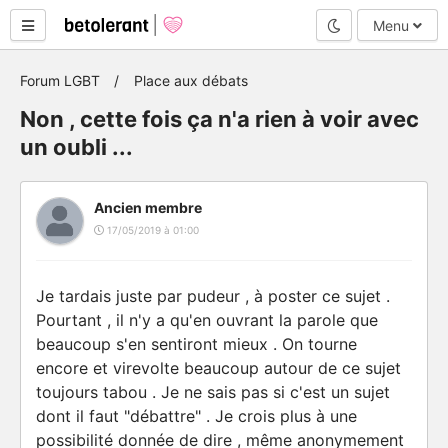
Mode nuit
Menu
Forum LGBT
Place aux débats
Non , cette fois ça n'a rien à voir avec
un oubli ...
Ancien membre
17/05/2019 à 01:00
Je tardais juste par pudeur , à poster ce sujet .
Pourtant , il n'y a qu'en ouvrant la parole que
beaucoup s'en sentiront mieux . On tourne
encore et virevolte beaucoup autour de ce sujet
toujours tabou . Je ne sais pas si c'est un sujet
dont il faut "débattre" . Je crois plus à une
possibilité donnée de dire , même anonymement