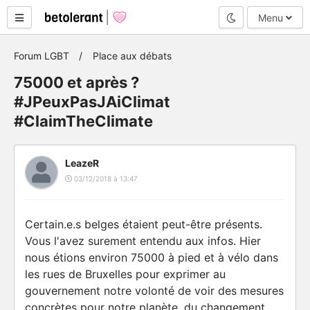
Mode nuit
Menu
Forum LGBT
Place aux débats
75000 et après ?
#JPeuxPasJAiClimat
#ClaimTheClimate
LeazeR
03/12/2018 à 13:47
Certain.e.s belges étaient peut-être présents.
Vous l'avez surement entendu aux infos. Hier
nous étions environ 75000 à pied et à vélo dans
les rues de Bruxelles pour exprimer au
gouvernement notre volonté de voir des mesures
concrètes pour notre planète, du changement,