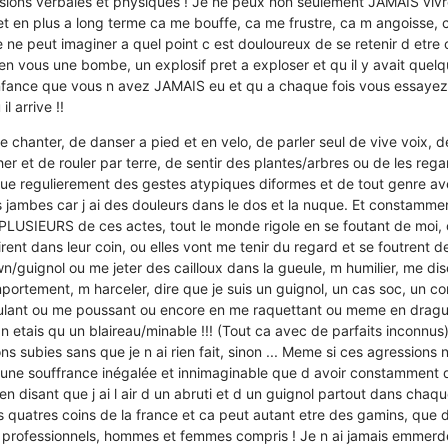
sions verbales et physiques ! Je ne peux non seulement JAMAIS vivre 
et en plus a long terme ca me bouffe, ca me frustre, ca m angoisse, c
peut imaginer a quel point c est douloureux de se retenir d etre ce
n vous une bombe, un explosif pret a exploser et qu il y avait quel
fance que vous n avez JAMAIS eu et qu a chaque fois vous essayez d
l arrive !!
de chanter, de danser a pied et en velo, de parler seul de vive voix, d
 et de rouler par terre, de sentir des plantes/arbres ou de les rega
ctue regulierement des gestes atypiques diformes et de tout genre avec
es jambes car j ai des douleurs dans le dos et la nuque. Et constamme
PLUSIEURS de ces actes, tout le monde rigole en se foutant de moi,
rent dans leur coin, ou elles vont me tenir du regard et se foutrent 
wn/guignol ou me jeter des cailloux dans la gueule, m humilier, me di
ortement, m harceler, dire que je suis un guignol, un cas soc, un 
ulant ou me poussant ou encore en me raquettant ou meme en drag
 n etais qu un blaireau/minable !!! (Tout ca avec de parfaits inconnus) 
ns subies sans que je n ai rien fait, sinon ... Meme si ces agressions 
t une souffrance inégalée et innimaginable que d avoir constamment 
 en disant que j ai l air d un abruti et d un guignol partout dans chaqu
es quatres coins de la france et ca peut autant etre des gamins, que 
professionnels, hommes et femmes compris ! Je n ai jamais emmerd