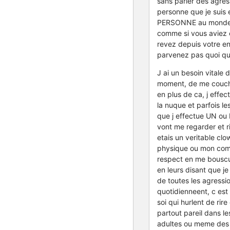
sans parler des agres
personne que je suis 
PERSONNE au monde ne 
comme si vous aviez e
revez depuis votre en
parvenez pas quoi qu i
J ai un besoin vitale 
moment, de me coucher
en plus de ca, j effe
la nuque et parfois l
que j effectue UN ou 
vont me regarder et ri
etais un veritable clo
physique ou mon comp
respect en me bousc
en leurs disant que je
de toutes les agressio
quotidienneent, c es
soi qui hurlent de rire
partout pareil dans l
adultes ou meme des 