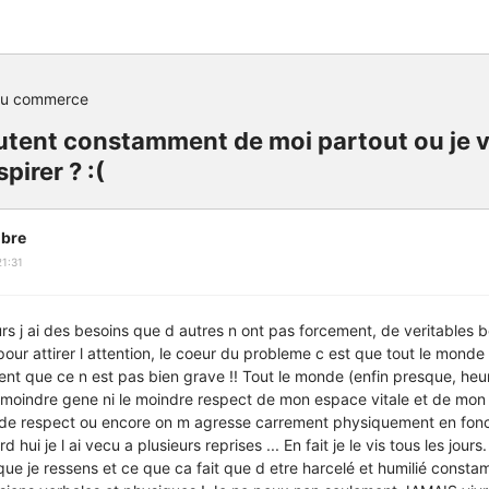
du commerce
utent constamment de moi partout ou je v
spirer ? :(
bre
1:31
urs j ai des besoins que d autres n ont pas forcement, de veritables 
pour attirer l attention, le coeur du probleme c est que tout le monde
ment que ce n est pas bien grave !! Tout le monde (enfin presque, he
moindre gene ni le moindre respect de mon espace vitale et de mon i
 de respect ou encore on m agresse carrement physiquement en fon
d hui je l ai vecu a plusieurs reprises ... En fait je le vis tous les jo
e je ressens et ce que ca fait que d etre harcelé et humilié constam