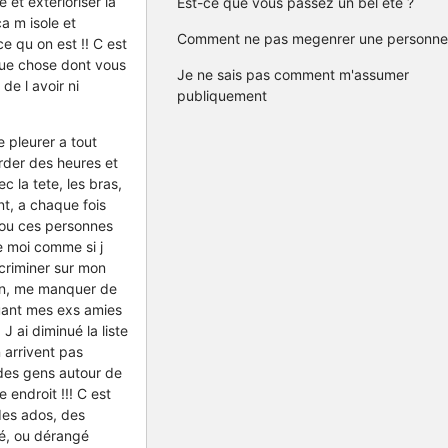
et exterioriser la
Est-ce que vous passez un bel été ?
a m isole et
Comment ne pas megenrer une personne
 qu on est !! C est
que chose dont vous
Je ne sais pas comment m'assumer
e l avoir ni
publiquement
e pleurer a tout
rder des heures et
 la tete, les bras,
nt, a chaque fois
 ou ces personnes
de moi comme si j
scriminer sur mon
con, me manquer de
uant mes exs amies
J ai diminué la liste
n arrivent pas
des gens autour de
e endroit !!! C est
des ados, des
é, ou dérangé