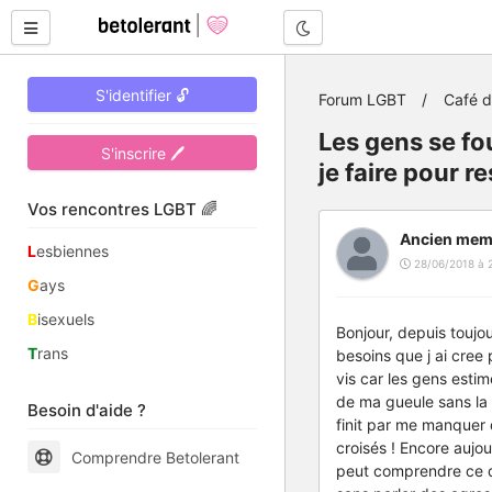
Mode nuit
S'identifier 🔓
Forum LGBT
Café 
Les gens se fo
S'inscrire 🖊
je faire pour re
Vos rencontres LGBT 🌈
Ancien mem
L
esbiennes
28/06/2018 à 2
G
ays
B
isexuels
Bonjour, depuis toujo
T
rans
besoins que j ai cree 
vis car les gens esti
de ma gueule sans la 
Besoin d'aide ?
finit par me manquer
croisés ! Encore aujour
Comprendre Betolerant
peut comprendre ce qu