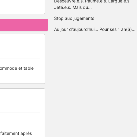
Désoeuvré.e.s. Paumé.e.s. Largué.e.s.
Jeté.e.s. Mais du...
Stop aux jugements !
Au jour d'aujourd'hui... Pour ses 1 an(S)...
 commode et table
arfaitement après