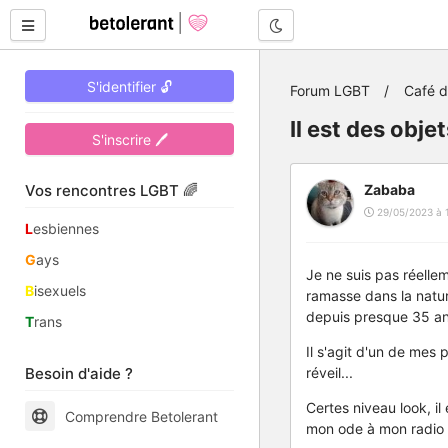
Mode nuit
S'identifier 🔓
Forum LGBT
Café 
Il est des objet
S'inscrire 🖊
Vos rencontres LGBT 🌈
Zababa
29/05/2023 à 
L
esbiennes
G
ays
Je ne suis pas réelle
B
isexuels
ramasse dans la natur
depuis presque 35 an
T
rans
Il s'agit d'un de mes 
Besoin d'aide ?
réveil...
Certes niveau look, il 
Comprendre Betolerant
mon ode à mon radio r