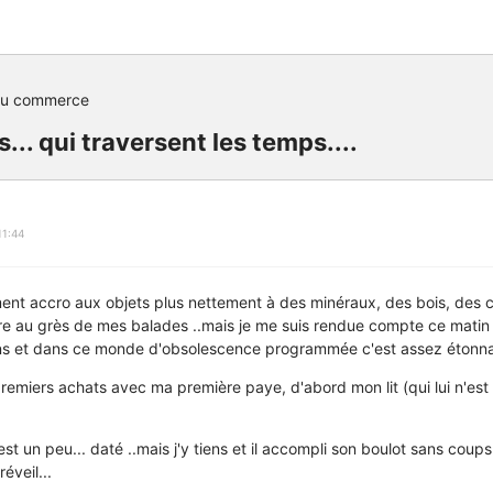
du commerce
s... qui traversent les temps....
11:44
ment accro aux objets plus nettement à des minéraux, des bois, des 
e au grès de mes balades ..mais je me suis rendue compte ce matin 
s et dans ce monde d'obsolescence programmée c'est assez étonnan
premiers achats avec ma première paye, d'abord mon lit (qui lui n'est 
est un peu... daté ..mais j'y tiens et il accompli son boulot sans coups 
éveil...