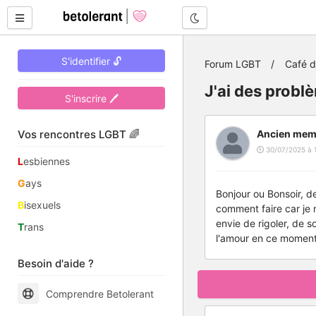
Mode nuit
S'identifier 🔓
Forum LGBT
Café 
J'ai des problè
S'inscrire 🖊
Vos rencontres LGBT 🌈
Ancien mem
30/07/2025 à 
L
esbiennes
G
ays
Bonjour ou Bonsoir, de
B
isexuels
comment faire car je 
envie de rigoler, de s
T
rans
l'amour en ce moment
Besoin d'aide ?
Comprendre Betolerant