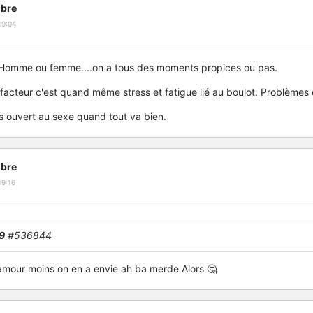
bre
19:04
. Homme ou femme....on a tous des moments propices ou pas.
 facteur c'est quand même stress et fatigue lié au boulot. Problèmes 
s ouvert au sexe quand tout va bien.
bre
19:16
9
#536844
l'amour moins on en a envie ah ba merde Alors 🤔