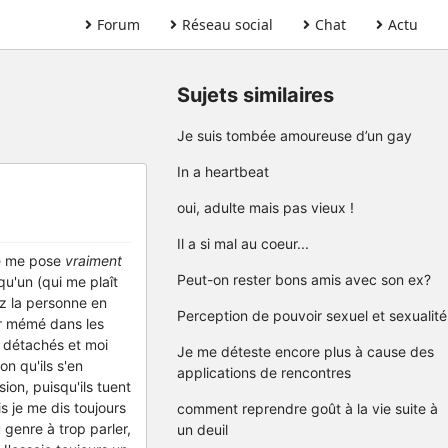
Forum
Réseau social
Chat
Actu
Sujets similaires
Je suis tombée amoureuse d’un gay
In a heartbeat
oui, adulte mais pas vieux !
Il a si mal au coeur...
 je me pose
vraiment
Peut-on rester bons amis avec son ex?
u'un (qui me plaît
ez la personne en
Perception de pouvoir sexuel et sexualité
ser mémé dans les
t détachés et moi
Je me déteste encore plus à cause des
on qu'ils s'en
applications de rencontres
ion, puisqu'ils tuent
is je me dis toujours
comment reprendre goût à la vie suite à
 genre à trop parler,
un deuil