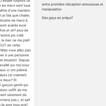
J'essaie toujours un
entre première déception amoureuse et
n les mecs sont tous
manipulation
d même d'une manière
 je fais que chialer,
Des gays en prépa?
 dizaine de mecs à
 sont avérés avoir
fois et oh? plus de
rsonne pis voilà
. le mec ne me plaît
TOUT de cette
 Mais vous allez pas
cher à une personne
e situation. Depuis
availlé sur moi pour
eux-ci ont piétiné
alors j'ai vraiment
es deux? Et
i garçon gentil qui
, donc suffit de me
tement sûrement de
chera pas.), et sait
ils sont tous pris?