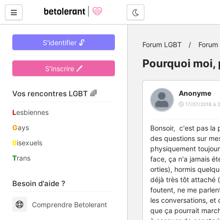
Mode nuit
S'identifier 🔓
Forum LGBT
Forum
Pourquoi moi,
S'inscrire 🖊
Vos rencontres LGBT 🌈
Anonyme
17/07/2016 à 
L
esbiennes
G
ays
Bonsoir, c'est pas la
des questions sur mes
B
isexuels
physiquement toujours
T
rans
face, ça n'a jamais ét
orties), hormis quelq
déjà très tôt attaché 
Besoin d'aide ?
foutent, ne me parlent
les conversations, et 
Comprendre Betolerant
que ça pourrait marche