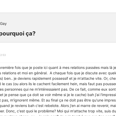
 Gay
 pourquoi ça?
22:53
 première fois que je poste ici quant à mes relations passées mais là
 relations et moi en général. A chaque fois que je discute avec quelq
) ben.. je deviens rapidement possessif et je m'attache vite. Or, ch
é le cas (ou alors ils le cachent facilement hein, mais faut pas pous
ues personnes qui ne m'intéressaient pas. De ce fait, comme eux son
(et je pense que ça doit se voir même si je le cache) bah j'ai l'impressi
 pas, m'ignorent même. Et au final ça ne doit pas être qu'une impress
quand je reviens bah c'est rebelote. Alors j'en ai marre de revenir, ma
r. Donc, c'est quoi le problème? Moi qui m'attache trop vite, suis du