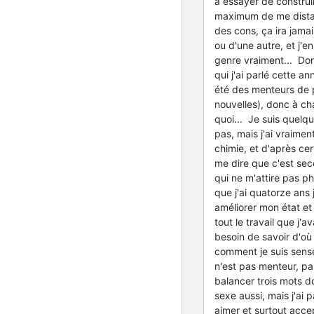
à essayer de construi
maximum de me distanc
des cons, ça ira jama
ou d'une autre, et j'e
genre vraiment... Don
qui j'ai parlé cette a
été des menteurs de p
nouvelles), donc à cha
quoi... Je suis quelqu
pas, mais j'ai vraime
chimie, et d'après ce
me dire que c'est sec
qui ne m'attire pas p
que j'ai quatorze ans 
améliorer mon état et
tout le travail que j'a
besoin de savoir d'où
comment je suis sensé
n'est pas menteur, pas
balancer trois mots d
sexe aussi, mais j'ai
aimer et surtout accep