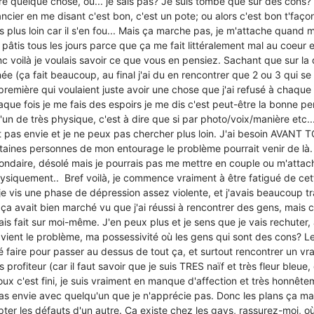
re quelque chose, ou... je sais pas? Je suis tombé que sur des cons? 
ier en me disant c'est bon, c'est un pote; ou alors c'est bon t'faço
is plus loin car il s'en fou... Mais ça marche pas, je m'attache quan
n pâtis tous les jours parce que ça me fait littéralement mal au coeur et
c voilà je voulais savoir ce que vous en pensiez. Sachant que sur la
nnée (ça fait beaucoup, au final j'ai du en rencontrer que 2 ou 3 qui se
remière qui voulaient juste avoir une chose que j'ai refusé à chaque 
que fois je me fais des espoirs je me dis c'est peut-être la bonne pe
'un de très physique, c'est à dire que si par photo/voix/manière etc..
nt pas envie et je ne peux pas chercher plus loin. J'ai besoin AVANT 
rtaines personnes de mon entourage le problème pourrait venir de là.
ondaire, désolé mais je pourrais pas me mettre en couple ou m'atta
hysiquement.. Bref voilà, je commence vraiment à être fatigué de cett
je vis une phase de dépression assez violente, et j'avais beaucoup tr
 ça avait bien marché vu que j'ai réussi à rencontrer des gens, mais c
vais fait sur moi-même. J'en peux plus et je sens que je vais rechuter, 
 vient le problème, ma possessivité où les gens qui sont des cons? L
 faire pour passer au dessus de tout ça, et surtout rencontrer un vra
 profiteur (car il faut savoir que je suis TRES naïf et très fleur bleue
oux c'est fini, je suis vraiment en manque d'affection et très honnê
 pas envie avec quelqu'un que je n'apprécie pas. Donc les plans ça mar
ter les défauts d'un autre. Ca existe chez les gays, rassurez-moi, où 