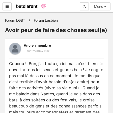
Mode nuit
Menu
Forum LGBT
Forum Lesbien
Avoir peur de faire des choses seul(e)
Ancien membre
16/07/2016 à 16:35
Coucou !
Bon, j'ai foutu ça ici mais c'est bien sûr
ouvert à tous les sexes et genres hein !
Je cogite
pas mal là dessus en ce moment. Je me dis que
c'est terrible d'avoir besoin d'un(e) ami(e) pour
faire des activités (vivre sa vie quoi). Quand je
me balade dans Nantes, quand je vais dans des
bars, à des soirées ou des festivals, je croise
beaucoup de gens et des connaissances parfois,
mais toujours accompagné(e)s et rarement des