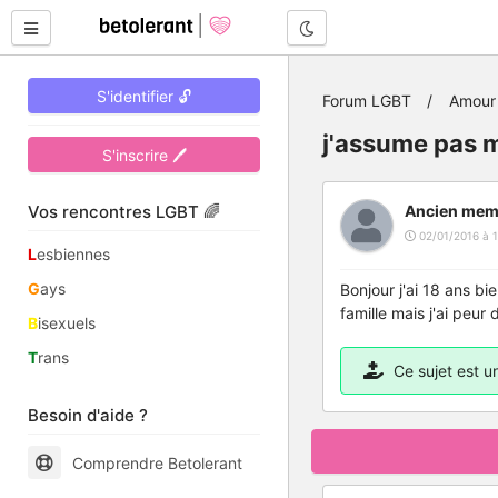
Mode nuit
S'identifier 🔓
Forum LGBT
Amour 
j'assume pas 
S'inscrire 🖊
Vos rencontres LGBT 🌈
Ancien mem
02/01/2016 à 1
L
esbiennes
G
ays
Bonjour j'ai 18 ans bi
famille mais j'ai peur
B
isexuels
T
rans
Ce sujet est 
Besoin d'aide ?
Comprendre Betolerant