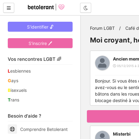
Mode nuit
S'identifier 🔓
Forum LGBT
Café 
Moi croyant, h
S'inscrire 🖊
Vos rencontres LGBT 🌈
Ancien mem
05/12/2015 à 
L
esbiennes
G
ays
Bonjour. Si vous êtes
avez-vous eu le senti
B
isexuels
bâtons dans les roues
T
rans
blocage destiné à vo
Besoin d'aide ?
Comprendre Betolerant
Misterbi