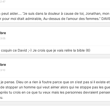
22:47
ca peut aider.... “Je suis dans la douleur à cause de toi, Jonathan, mon 
r pour moi était admirable, Au-dessus de l'amour des femmes.” DAVI
bre
23:05
coquin ce David ;-) Je crois que je vais relire la bible (6)
bre
3:10
je pense. Dieu on a rien à foutre parce que on s'est pas si il existe et
t de stopper un homme qui veut aimer alors qui ne stoppe pas les gue
 après tu crois en ce que tu veux mais les personnes devraient pense
u.