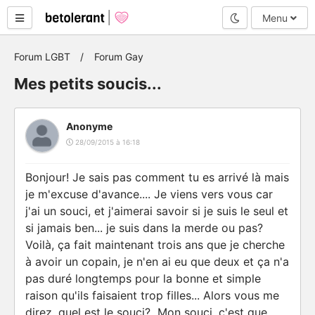
Mode nuit
Menu
Forum LGBT
Forum Gay
Mes petits soucis...
Anonyme
28/09/2015 à 16:18
Bonjour! Je sais pas comment tu es arrivé là mais
je m'excuse d'avance.... Je viens vers vous car
j'ai un souci, et j'aimerai savoir si je suis le seul et
si jamais ben... je suis dans la merde ou pas?
Voilà, ça fait maintenant trois ans que je cherche
à avoir un copain, je n'en ai eu que deux et ça n'a
pas duré longtemps pour la bonne et simple
raison qu'ils faisaient trop filles... Alors vous me
direz, quel est le souci? Mon souci, c'est que,