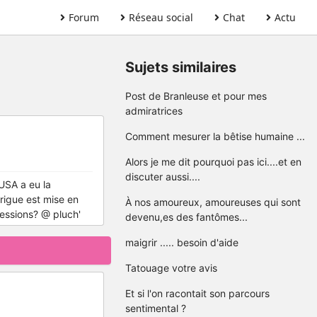
Forum
Réseau social
Chat
Actu
Sujets similaires
Post de Branleuse et pour mes
admiratrices
Comment mesurer la bêtise humaine ...
Alors je me dit pourquoi pas ici....et en
discuter aussi....
USA a eu la
trigue est mise en
À nos amoureux, amoureuses qui sont
ressions? @ pluch'
devenu,es des fantômes...
maigrir ..... besoin d'aide
Tatouage votre avis
Et si l'on racontait son parcours
sentimental ?