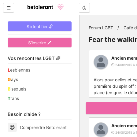
Mode nuit
S'identifier 🔓
Forum LGBT
Café 
Fear the walki
S'inscrire 🖊
Vos rencontres LGBT 🌈
Ancien mem
24/08/2015 à 1
L
esbiennes
G
ays
Alors pour celles et 
première du spin off :
B
isexuels
place (en gros le déb
T
rans
Besoin d'aide ?
Ancien mem
Comprendre Betolerant
24/08/2015 à 1