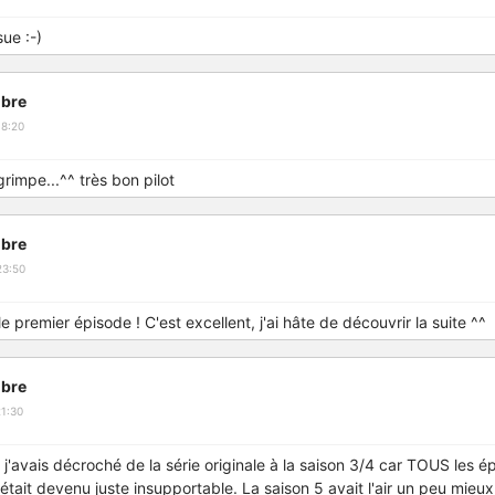
ue :-)
bre
18:20
grimpe...^^ très bon pilot
bre
23:50
e premier épisode ! C'est excellent, j'ai hâte de découvrir la suite ^^
bre
1:30
 j'avais décroché de la série originale à la saison 3/4 car TOUS les é
tait devenu juste insupportable. La saison 5 avait l'air un peu mieux