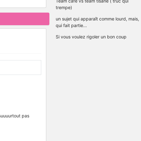
Team café vs team tisane ( truc qui
trempe)
un sujet qui apparaît comme lourd, mais,
qui fait partie...
Si vous voulez rigoler un bon coup
suuuurtout pas