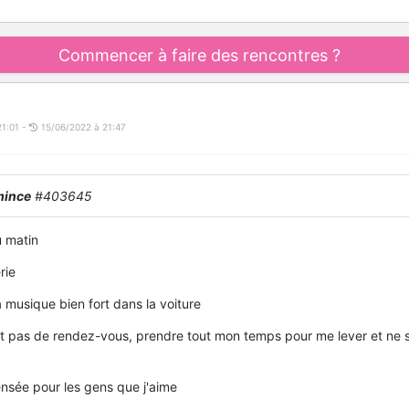
Commencer à faire des rencontres ?
21:01 -
15/06/2022 à 21:47
mince
#403645
 matin
rie
a musique bien fort dans la voiture
t pas de rendez-vous, prendre tout mon temps pour me lever et ne 
nsée pour les gens que j'aime