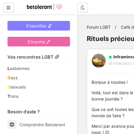
Mode nuit
S'identifier 🔓
Forum LGBT
Café 
Rituels précie
S'inscrire 🖊
Vos rencontres LGBT 🌈
Inframinc
15/06/2022 à 
L
esbiennes
G
ays
Bonjour à toustes !
B
isexuels
Voilà, tout est dans le
T
rans
bonne journée ?
Que ce soit toutes le
Besoin d'aide ?
monde de faire ?
Comprendre Betolerant
Merci par avance pour
topic ! 😉