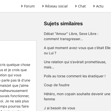
Forum
Réseau social
Chat
Actu
Sujets similaires
Débat "Amour" Libre, Sexe Libre :
comment transgresser...
A quel moment avez-vous que c’était Elle
ou Lui ?
Une relation qui s'avérait prometteuse,
’écris quelque chose
mais...
us et je crois que
ation qui vous
Poils au torse comment les éradiquer !
e parle pas là d'une
Coup de foudre
mais(et que j'aime
x, malheureusement
Hétéro, mon copain souhaite devenir une
ouvais fonctionner,
femme
i. Je ne sais plus
temps pourras faire
J ai besoin de vous