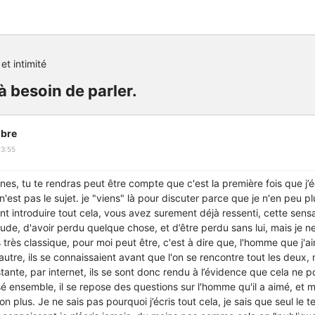
et intimité
à besoin de parler.
bre
23:55
 lignes, tu te rendras peut être compte que c'est la première fois que j
n'est pas le sujet. je "viens" là pour discuter parce que je n'en peu pl
nt introduire tout cela, vous avez surement déjà ressenti, cette sens
itude, d'avoir perdu quelque chose, et d’être perdu sans lui, mais je n
très classique, pour moi peut être, c'est à dire que, l'homme que j'ai
 autre, ils se connaissaient avant que l'on se rencontre tout les deu
istante, par internet, ils se sont donc rendu à l’évidence que cela ne p
é ensemble, il se repose des questions sur l'homme qu'il a aimé, et mo
non plus. Je ne sais pas pourquoi j’écris tout cela, je sais que seul le 