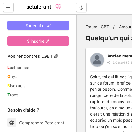
Mode nuit
S'identifier 🔓
Forum LGBT
Amour 
Quelqu'un qui 
S'inscrire 🖊
Vos rencontres LGBT 🌈
Ancien mem
16/08/2015 à 
L
esbiennes
G
ays
Salut, toi qui lit ces
sur ce forum, bref ce 
B
isexuels
j'en ai besoin. Comme
T
rans
ronge, celle de la sol
rupture, du moins pas 
toujours), en aime un
Besoin d'aide ?
c'était une relation d
et après un mois pass
Comprendre Betolerant
trop où j'en suis moi 