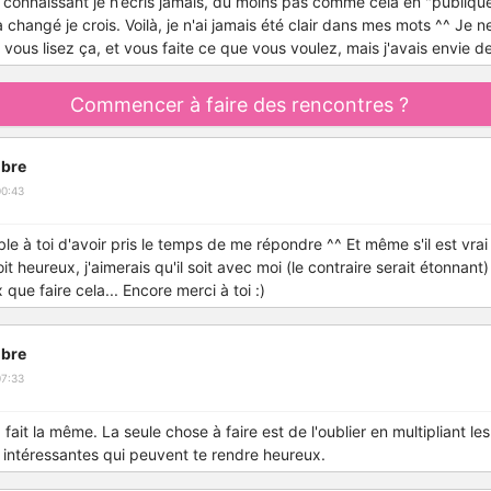
 connaissant je n’écris jamais, du moins pas comme cela en "publiqu
 changé je crois. Voilà, je n'ai jamais été clair dans mes mots ^^ Je 
vous lisez ça, et vous faite ce que vous voulez, mais j'avais envie de
Commencer à faire des rencontres ?
bre
00:43
ble à toi d'avoir pris le temps de me répondre ^^ Et même s'il est vra
t heureux, j'aimerais qu'il soit avec moi (le contraire serait étonnant) 
 que faire cela... Encore merci à toi :)
bre
07:33
 fait la même. La seule chose à faire est de l'oublier en multipliant les
intéressantes qui peuvent te rendre heureux.