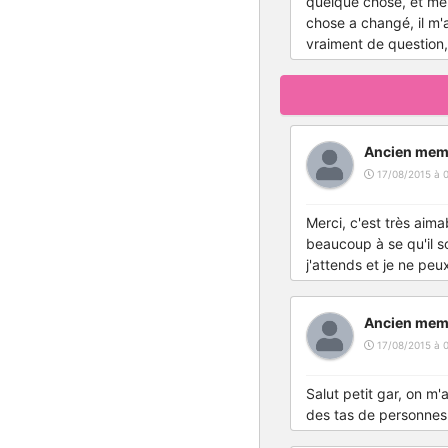
quelque chose, et me
chose a changé, il m'a
vraiment de question, 
Ancien mem
17/08/2015 à 
Merci, c'est très aima
beaucoup à se qu'il soi
j'attends et je ne peux
Ancien mem
17/08/2015 à 
Salut petit gar, on m'a
des tas de personnes 