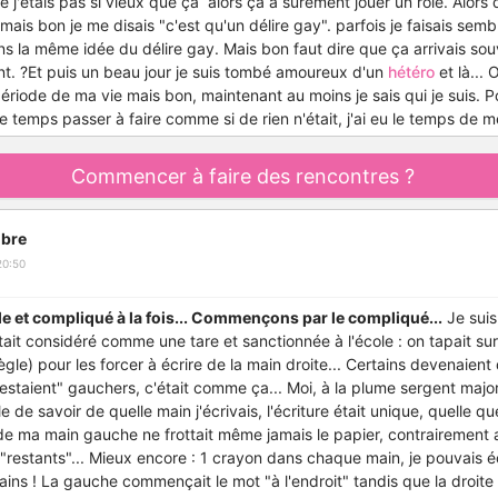
ue j'étais pas si vieux que ça alors ça a sûrement jouer un rôle. Alor
mais bon je me disais "c'est qu'un délire gay". parfois je faisais semb
s la même idée du délire gay. Mais bon faut dire que ça arrivais so
nt. ?Et puis un beau jour je suis tombé amoureux d'un
hétéro
et là...
période de ma vie mais bon, maintenant au moins je sais qui je suis. Pos
 temps passer à faire comme si de rien n'était, j'ai eu le temps de me
Commencer à faire des rencontres ?
bre
20:50
le et compliqué à la fois... Commençons par le compliqué...
Je suis
it considéré comme une tare et sanctionnée à l'école : on tapait sur
gle) pour les forcer à écrire de la main droite... Certains devenaien
restaient" gauchers, c'était comme ça... Moi, à la plume sergent major
ble de savoir de quelle main j'écrivais, l'écriture était unique, quelle qu
 de ma main gauche ne frottait même jamais le papier, contrairement
estants"... Mieux encore : 1 crayon dans chaque main, je pouvais é
ns ! La gauche commençait le mot "à l'endroit" tandis que la droite