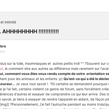
et intimité
 AHHHHHHHH !!!!!!!!!!!!
bre
19:07
dus sur la toile, insomniaques et autres petits troll ^^ ?Souvent sur c
ut
, le comment dire aux autres sa différence mais rarement sur l'ava
hui, comment vous êtes vous rendu compte de votre orientation s
ant pour les animaux et les enfants :p)
Qu'est-ce qui a été le décle
coureur...
Je veux tout savoir ! ?Si certains se demandent pourquoi c
je l'ai fait, certains visitent ce genre de forum, sans forcément cré
périences d'autres et essayer de comprendre ce qui leur arrive. Des t
e savoir, je tiens à essayer de rendre l'appareil en aidant, de façon p
[img]] ?Personnellement, j'ai fait l'autruche pendant au moins trois/