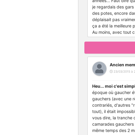
années... Faut dire q
je regardais des gars 
des potes, encore dan
déplaisait pas vraime
ça a été la meilleure 
Au moins, avec tout ce
Ancien mem
23/03/2015 à 
Heu... moi c'est simp
époque où gaucher éta
gauchers (avec une rè
contrariés, d'autres "
tout), il était impossi
vous dire, la tranche
camarades gauchers "r
même temps des 2 mai