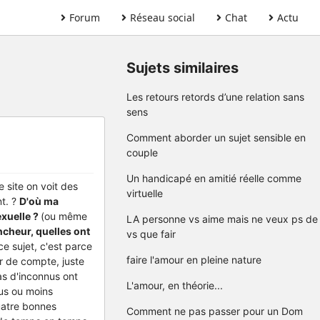
Forum
Réseau social
Chat
Actu
Sujets similaires
Les retours retords d’une relation sans
sens
Comment aborder un sujet sensible en
couple
Un handicapé en amitié réelle comme
e site on voit des
virtuelle
nt. ?
D'où ma
exuelle ?
(ou même
LA personne vs aime mais ne veux ps de
ncheur, quelles ont
vs que fair
e sujet, c'est parce
faire l'amour en pleine nature
er de compte, juste
as d'inconnus ont
L'amour, en théorie...
lus ou moins
quatre bonnes
Comment ne pas passer pour un Dom