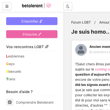
Mode nuit
S'identifier 🔓
Forum LGBT
Amour 
Je suis homo...
S'inscrire 🖊
Vos rencontres LGBT 🌈
Ancien mem
23/03/2015 à 
L
esbiennes
G
ays
?Salut chers êtres per
sujets sur le
coming o
B
isexuels
question d'aujourd'
T
rans
encore de votre pench
été les signes avant 
que je sais que comme 
Besoin d'aide ?
pour collecter les ex
été là pour moi sans l
Comprendre Betolerant
directes, d'autres ^^ 