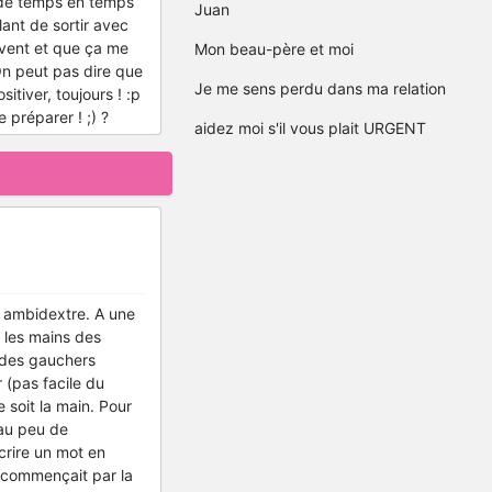
s de temps en temps
Juan
lant de sortir avec
uvent et que ça me
Mon beau-père et moi
 On peut pas dire que
Je me sens perdu dans ma relation
itiver, toujours ! :p
 préparer ! ;) ?
aidez moi s'il vous plait URGENT
 ambidextre. A une
 les mains des
t des gauchers
 (pas facile du
e soit la main. Pour
 au peu de
crire un mot en
 commençait par la