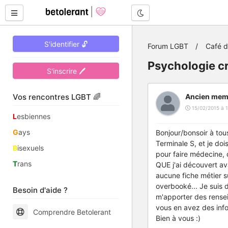
Mode nuit
S'identifier 🔓
Forum LGBT
Café 
Psychologie cr
S'inscrire 🖊
Vos rencontres LGBT 🌈
Ancien mem
15/02/2015 à 1
L
esbiennes
G
ays
Bonjour/bonsoir à tous
Terminale S, et je doi
B
isexuels
pour faire médecine,
T
rans
QUE j'ai découvert ava
aucune fiche métier su
overbooké... Je suis 
Besoin d'aide ?
m'apporter des rensei
vous en avez des infos
Comprendre Betolerant
Bien à vous :)