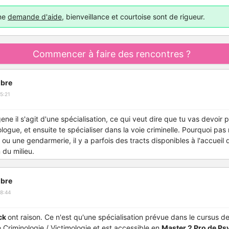
une
demande d'aide
, bienveillance et courtoise sont de rigueur.
Commencer à faire des rencontres ?
bre
5:21
e il s'agit d'une spécialisation, ce qui veut dire que tu vas devoir 
ogue, et ensuite te spécialiser dans la voie criminelle. Pourquoi pas
u une gendarmerie, il y a parfois des tracts disponibles à l'accueil q
 du milieu.
bre
8:44
ck
ont raison. Ce n'est qu'une spécialisation prévue dans le cursus d
 Criminologie / Victimologie et est accessible en
Master 2 Pro de Ps