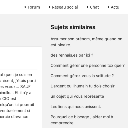
Forum
Réseau social
Chat
Actu
Sujets similaires
Assumer son prénom, même quand on
est binaire.
des rennais.es par ici ?
Comment gérer une personne toxique ?
tique : je suis en
Comment gérez vous la solitude ?
ésent, j'étais parti
L'argent ou l'humain tu dois choisir
mes vœux... SAUF
lle... Et il n'y a
un objet qui vous représente
e CIO est
lqu'un ici pourrait
Les liens qui nous unissent.
ventuellement si
mercie d'avance !
Pourquoi ce blocage , aider moi à
comprendre