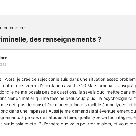
du commerce
iminelle, des renseignements ?
bre
3:12
 ! Alors, je crée ce sujet car je suis dans une situation assez probléma
s rentrer mes vœux d'orientation avant le 20 Mars prochain. Jusqu'à pr
 donc je ne me posais pas de questions, je savais quoi mettre dans 
nt hier un métier qui me fascine beaucoup plus : la psychologie crimine
r le net, pas de conseillère d'orientation disponible à mon lycée, et l
donc dans une impasse ! Aussi je me demandais si éventuellement que
gnements à propos des études à faire, quelle type de fac intégrer, é
 sur le salaire etc...? J'espère que vous pourrez m'aider, et vous re