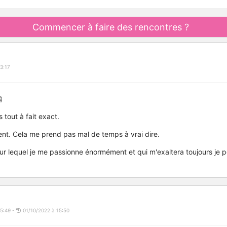
Commencer à faire des rencontres ?
3:17

 tout à fait exact.
nt. Cela me prend pas mal de temps à vrai dire.
 lequel je me passionne énormément et qui m'exaltera toujours je pe
15:49 -
01/10/2022 à 15:50