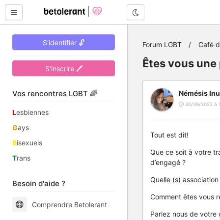
Mode nuit
S'identifier 🔓
Forum LGBT
Café 
Êtes vous une
S'inscrire 🖊
Vos rencontres LGBT 🌈
Némésis Inu
30/09/2022 à 
L
esbiennes
G
ays
Tout est dit!
B
isexuels
Que ce soit à votre t
T
rans
d’engagé ?
Quelle (s) associatio
Besoin d'aide ?
Comment êtes vous r
Comprendre Betolerant
Parlez nous de votre