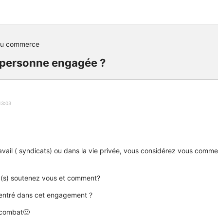
du commerce
 personne engagée ?
13:03
ravail ( syndicats) ou dans la vie privée, vous considérez vous comm
n (s) soutenez vous et comment?
entré dans cet engagement ?
 combat🙂