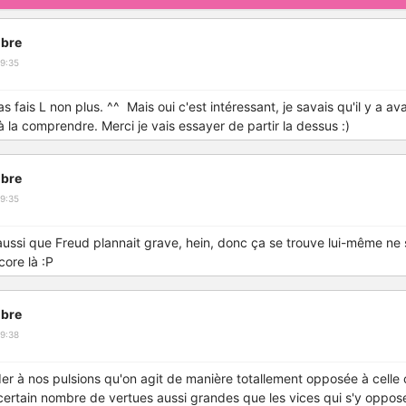
bre
9:35
pas fais L non plus. ^^ Mais oui c'est intéressant, je savais qu'il y a 
 à la comprendre. Merci je vais essayer de partir la dessus :)
bre
9:35
r aussi que Freud plannait grave, hein, donc ça se trouve lui-même ne 
ncore là :P
bre
9:38
er à nos pulsions qu'on agit de manière totallement opposée à celle ci
ertain nombre de vertues aussi grandes que les vices qui s'y oppose