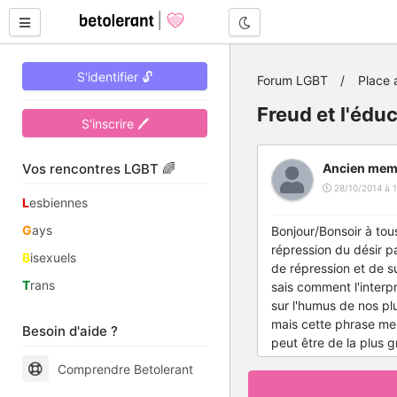
Mode nuit
S'identifier 🔓
Forum LGBT
Place 
Freud et l'édu
S'inscrire 🖊
Vos rencontres LGBT 🌈
Ancien mem
28/10/2014 à 1
L
esbiennes
G
ays
Bonjour/Bonsoir à tous
répression du désir pa
B
isexuels
de répression et de s
T
rans
sais comment l'interp
sur l'humus de nos plu
mais cette phrase me
Besoin d'aide ?
peut être de la plus g
Comprendre Betolerant