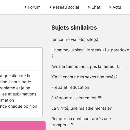
Forum
Réseau social
Chat
Actu
Sujets similaires
rencontre via le(s) site(s)
L'homme, l'animal, le steak : Le paradoxe
?
Avoir le temps (non, pas la météo !)...
la question de la
Y'a t'i encore des sexes non rasés?
ion il nous parle
Freud et l'éducation
roblème et je ne
lles et sublimations
à répondre sincèrement !!!!
limation
ance chaque opinion
La virilité, une maladie mentale?
Rompre ou continuer après une
tromperie ?