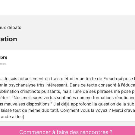
aux débats
cation
bre
9:19
. Je suis actuellement en train d'étudier un texte de Freud qui pose 
r la psychanalyse très intéressant. Dans ce texte consacré à l'éducat
ublimation d'instincts puissants, mais l'une de ses phrases me pose p
réter : "Nos meilleures vertus sont nées comme formations réactionne
s mauvaises dispositions." J'ai déjà approfondi la question de la sub
 laisse tout de même dubitatif. Comment vous la voyez ? Merci d'av
rande aide :)
Commencer à faire des rencontres ?