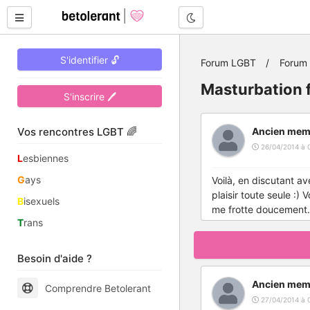
Mode nuit
S'identifier 🔓
Forum LGBT
Forum 
Masturbation 
S'inscrire 🖊
Vos rencontres LGBT 🌈
Ancien mem
26/04/2014 à 
L
esbiennes
G
ays
Voilà, en discutant ave
plaisir toute seule :)
B
isexuels
me frotte doucement.
T
rans
Besoin d'aide ?
Ancien mem
Comprendre Betolerant
27/04/2014 à 0