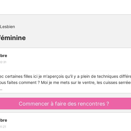
Lesbien
féminine
bre
02:31
c certaines filles ici je m'aperçois qu'il y a plein de techniques diffé
 Vous faites comment ? Moi je me mets sur le ventre, les cuisses serrée
..
Commencer à faire des rencontres ?
bre
1:21