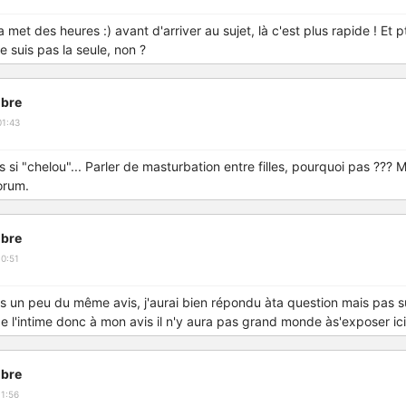
met des heures :) avant d'arriver au sujet, là c'est plus rapide ! Et p
ne suis pas la seule, non ?
bre
01:43
s si "chelou"... Parler de masturbation entre filles, pourquoi pas ??? 
orum.
bre
0:51
is un peu du même avis, j'aurai bien répondu àta question mais pas s
de l'intime donc à mon avis il n'y aura pas grand monde às'exposer ici
bre
1:56