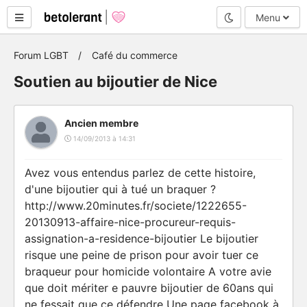
Mode nuit
Menu
Forum LGBT
Café du commerce
Soutien au bijoutier de Nice
Ancien membre
14/09/2013 à 14:31
Avez vous entendus parlez de cette histoire,
d'une bijoutier qui à tué un braquer ?
http://www.20minutes.fr/societe/1222655-
20130913-affaire-nice-procureur-requis-
assignation-a-residence-bijoutier Le bijoutier
risque une peine de prison pour avoir tuer ce
braqueur pour homicide volontaire A votre avie
que doit mériter e pauvre bijoutier de 60ans qui
ne fessait que ce défendre Une page facebook à