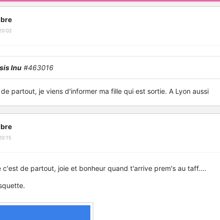
bre
20:02
is Inu
#463016
 de partout, je viens d'informer ma fille qui est sortie. A Lyon aussi
bre
20:15
e c'est de partout, joie et bonheur quand t'arrive prem's au taff....
asquette.