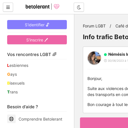
Mode nuit
S'identifier 🔓
Forum LGBT
Café 
Info trafic Be
S'inscrire 🖊
Vos rencontres LGBT 🌈
Némésis I
30/06/2023 à 
L
esbiennes
G
ays
Bonjour,
B
isexuels
Suite aux violences de
T
rans
des transports en com
Bon courage à tout les
Besoin d'aide ?
Comprendre Betolerant