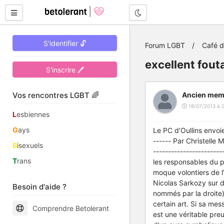
Mode nuit
S'identifier 🔓
Forum LGBT
Café 
excellent fouta
S'inscrire 🖊
Vos rencontres LGBT 🌈
Ancien mem
18/07/2013 à 
L
esbiennes
G
ays
Le PC d’Oullins envoie
------ Par Christelle 
B
isexuels
----------------------
T
rans
les responsables du pa
moque volontiers de l
Nicolas Sarkozy sur 
Besoin d'aide ?
nommés par la droite)
certain art. Si sa me
Comprendre Betolerant
est une véritable pre