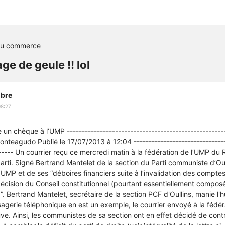
du commerce
ge de geule !! lol
bre
08:27
 un chèque à l’UMP -----------------------------------------------------
Monteagudo Publié le 17/07/2013 à 12:04 -------------------------------
------ Un courrier reçu ce mercredi matin à la fédération de l’UMP du R
rti. Signé Bertrand Mantelet de la section du Parti communiste d’Oulli
’UMP et de ses “déboires financiers suite à l’invalidation des comp
décision du Conseil constitutionnel (pourtant essentiellement comp
”. Bertrand Mantelet, secrétaire de la section PCF d'Oullins, manie l
ssagerie téléphonique en est un exemple, le courrier envoyé à la féd
uve. Ainsi, les communistes de sa section ont en effet décidé de cont