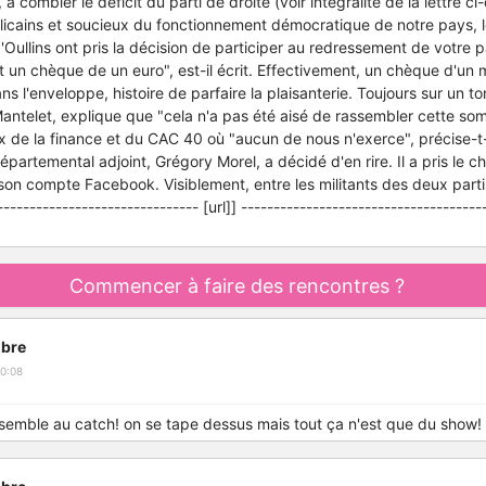
à combler le déficit du parti de droite (voir intégralité de la lettre ci
icains et soucieux du fonctionnement démocratique de notre pays, l
Oullins ont pris la décision de participer au redressement de votre pa
nt un chèque de un euro", est-il écrit. Effectivement, un chèque d'un
s l'enveloppe, histoire de parfaire la plaisanterie. Toujours sur un ton
Mantelet, explique que "cela n'a pas été aisé de rassembler cette s
 de la finance et du CAC 40 où "aucun de nous n'exerce", précise-t-
épartemental adjoint, Grégory Morel, a décidé d'en rire. Il a pris le c
r son compte Facebook. Visiblement, entre les militants des deux part
------------------------------- [url]] -------------------------------------
Commencer à faire des rencontres ?
bre
0:08
ressemble au catch! on se tape dessus mais tout ça n'est que du show!