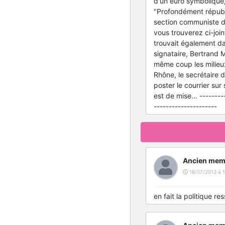
d'un euro symbolique, 
"Profondément républ
section communiste d'
vous trouverez ci-joi
trouvait également dan
signataire, Bertrand 
même coup les milieux
Rhône, le secrétaire d
poster le courrier su
est de mise... --------
---------------------
Ancien mem
18/07/2013 à 1
en fait la politique 