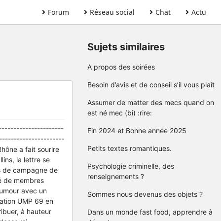
Forum
Réseau social
Chat
Actu
Sujets similaires
A propos des soirées
Besoin d’avis et de conseil s’il vous plaît
Assumer de matter des mecs quand on
est né mec (bi) :rire:
---------------------
Fin 2024 et Bonne année 2025
---------------------
Petits textes romantiques.
hône a fait sourire
ns, la lettre se
Psychologie criminelle, des
tes de campagne de
renseignements ?
osé de membres
'humour avec un
Sommes nous devenus des objets ?
ération UMP 69 en
ribuer, à hauteur
Dans un monde fast food, apprendre à