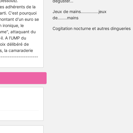
-dessous).
déguster...
es adhérents de la
Jeux de mains...............jeux
rti. C'est pourquoi
de........mains
 montant d'un euro se
 ironique, le
Cogitation nocturne et autres dingueries
omme", attaquant du
il. A l'UMP du
hoix délibéré de
is, la camaraderie
----------------------