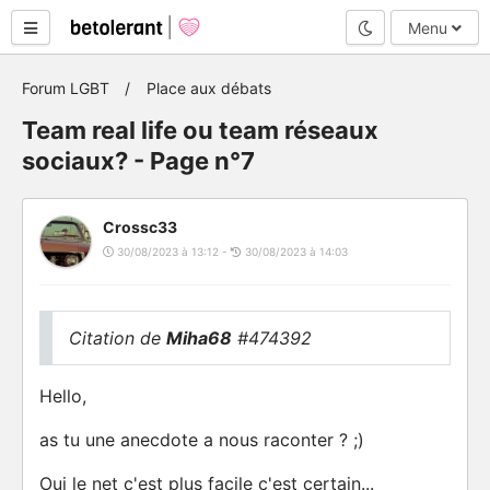
Mode nuit
Menu
Forum LGBT
Place aux débats
Team real life ou team réseaux
sociaux? - Page n°7
Crossc33
30/08/2023 à 13:12 -
30/08/2023 à 14:03
Citation de
Miha68
#474392
Hello,
as tu une anecdote a nous raconter ? ;)
Oui le net c'est plus facile c'est certain...