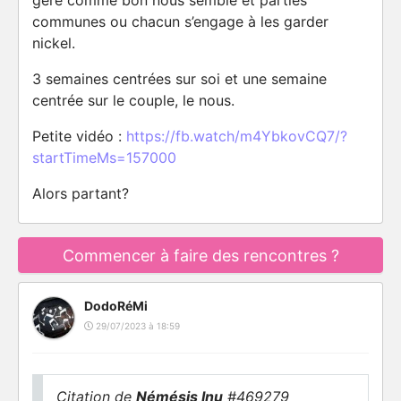
gère comme bon nous semble et parties
communes ou chacun s’engage à les garder
nickel.
3 semaines centrées sur soi et une semaine
centrée sur le couple, le nous.
Petite vidéo :
https://fb.watch/m4YbkovCQ7/?
startTimeMs=157000
Alors partant?
Commencer à faire des rencontres ?
DodoRéMi
29/07/2023 à 18:59
Citation de
Némésis Inu
#469279