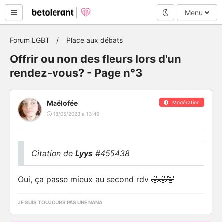
Mode nuit
Menu
Forum LGBT
Place aux débats
Offrir ou non des fleurs lors d'un
rendez-vous? - Page n°3
Maëlofée
Modération
18/05/2023 à 13:49
Citation de
Lyys
#455438
Oui, ça passe mieux au second rdv 🤣🤣🤣
JE SUIS TOUJOURS PAS UNE NANA