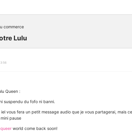
du commerce
otre Lulu
13:56
lu Queen :
é ni suspendu du fofo ni banni.
el vous fera un petit message audio que je vous partagerai, mais ce 
e mini pause
e
queer
world come back soon!