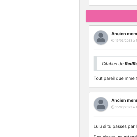
Ancien mem
15/03/2023 à 
Citation de
RedR
Tout pareil que mme 
Ancien mem
15/03/2023 à 
Lulu si tu passes par 
Des bisous, en attend