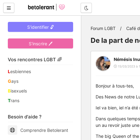
Mode nuit
S'identifier 🔓
Forum LGBT
Café 
De la part de n
S'inscrire 🖊
Vos rencontres LGBT 🌈
Némésis Inu
15/03/2023 à 
L
esbiennes
G
ays
Bonjour à tous-tes,
B
isexuels
Des News de notre Lu
T
rans
Iel va bien, iel n’a ét
Besoin d'aide ?
Dans quelques temps i
un au revoir juste un
Comprendre Betolerant
The big Queen of th