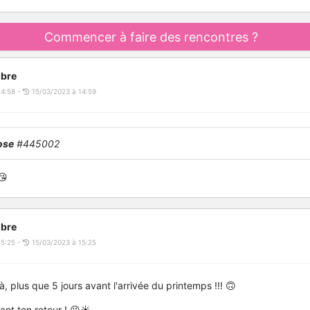
Commencer à faire des rencontres ?
bre
14:58 -
15/03/2023 à 14:59
ose
#445002
😘
bre
15:25 -
15/03/2023 à 15:25
là, plus que 5 jours avant l'arrivée du printemps !!! 🙃
ant ton retour ! 😘☀️