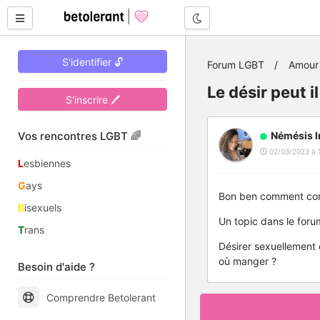
Mode nuit
S'identifier 🔓
Forum LGBT
Amour 
Le désir peut 
S'inscrire 🖊
Vos rencontres LGBT 🌈
Némésis I
02/03/2023 à 
L
esbiennes
G
ays
Bon ben comment comb
B
isexuels
Un topic dans le foru
T
rans
Désirer sexuellement 
où manger ?
Besoin d'aide ?
Comprendre Betolerant