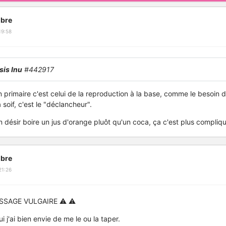
bre
19:58
is Inu
#442917
n primaire c'est celui de la reproduction à la base, comme le besoin d
soif, c'est le "déclancheur".
n désir boire un jus d'orange pluôt qu'un coca, ça c'est plus compliq
bre
21:26
SSAGE VULGAIRE ⚠️ ⚠️
lui j'ai bien envie de me le ou la taper.