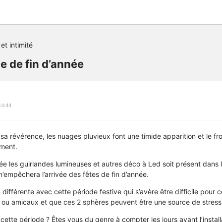
et intimité
de de fin d’année
14:44
re sa révérence, les nuages pluvieux font une timide apparition et le froi
ment.
ée les guirlandes lumineuses et autres déco à Led soit présent dans 
n’empêchera l’arrivée des fêtes de fin d’année.
 différente avec cette période festive qui s’avère être difficile pour c
x ou amicaux et que ces 2 sphères peuvent être une source de stress
tte période ? Êtes vous du genre à compter les jours avant l’install