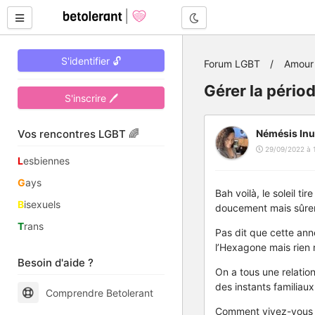
Mode nuit
S'identifier 🔓
Forum LGBT
Amour 
Gérer la pério
S'inscrire 🖊
Vos rencontres LGBT 🌈
Némésis Inu
29/09/2022 à 
L
esbiennes
G
ays
Bah voilà, le soleil ti
B
isexuels
doucement mais sûre
T
rans
Pas dit que cette ann
l’Hexagone mais rien 
Besoin d'aide ?
On a tous une relation
des instants familiau
Comprendre Betolerant
Comment vivez-vous ce