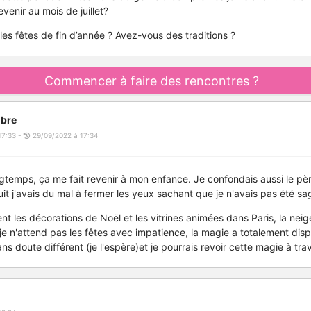
evenir au mois de juillet?
les fêtes de fin d’année ? Avez-vous des traditions ?
Commencer à faire des rencontres ?
bre
17:33 -
29/09/2022 à 17:34
ongtemps, ça me fait revenir à mon enfance. Je confondais aussi le pè
it j'avais du mal à fermer les yeux sachant que je n'avais pas été sa
ent les décorations de Noël et les vitrines animées dans Paris, la nei
 je n'attend pas les fêtes avec impatience, la magie a totalement disp
s doute différent (je l'espère)et je pourrais revoir cette magie à tra