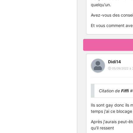
quelqu'un.
Avez-vous des consei
Et vous comment avez
Didi14
05/09/2022 à 
Citation de
Fiffi
#
Ils sont gay donc ils
temps j'ai ce blocage 
Après j'aurais peut-ê
qu'il ressent