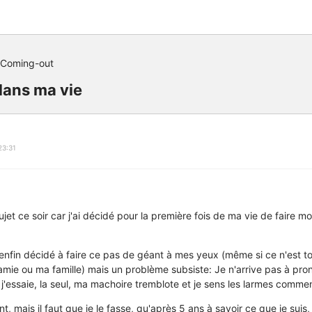
 Coming-out
dans ma vie
23:31
jet ce soir car j'ai décidé pour la première fois de ma vie de faire m
e enfin décidé à faire ce pas de géant à mes yeux (même si ce n'est 
amie ou ma famille) mais un problème subsiste: Je n'arrive pas à pron
 j'essaie, la seul, ma machoire tremblote et je sens les larmes comme
, mais il faut que je le fasse, qu'après 5 ans à savoir ce que je suis, 