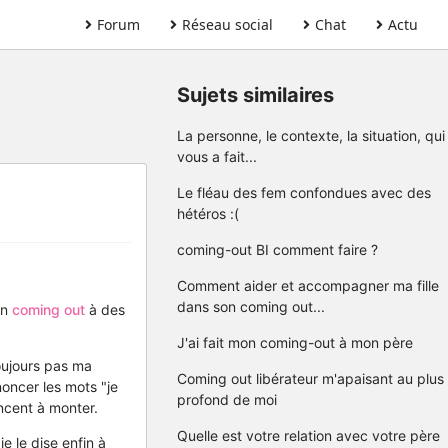
Forum
Réseau social
Chat
Actu
Sujets similaires
La personne, le contexte, la situation, qui
vous a fait...
Le fléau des fem confondues avec des
hétéros :(
coming-out BI comment faire ?
Comment aider et accompagner ma fille
dans son coming out...
on
coming out
à des
J'ai fait mon coming-out à mon père
toujours pas ma
Coming out libérateur m'apaisant au plus
oncer les mots "je
profond de moi
ncent à monter.
Quelle est votre relation avec votre père
je le dise enfin à