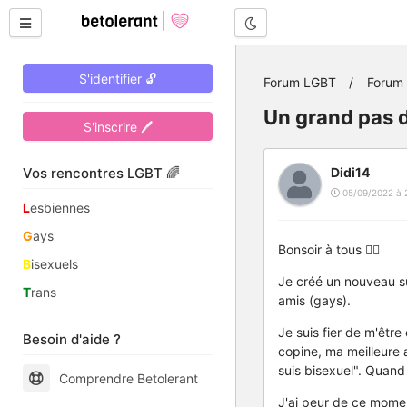
Mode nuit
S'identifier 🔓
Forum LGBT
Forum
Un grand pas 
S'inscrire 🖊
Vos rencontres LGBT 🌈
Didi14
05/09/2022 à 
L
esbiennes
G
ays
Bonsoir à tous 🏳️‍🌈
B
isexuels
Je créé un nouveau su
T
rans
amis (gays).
Je suis fier de m'êtr
Besoin d'aide ?
copine, ma meilleure 
suis bisexuel". Quand
Comprendre Betolerant
J'ai peur de ce moment