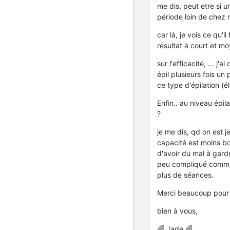
me dis, peut etre si u
période loin de chez m
car là, je vois ce qu'i
résultat à court et mo
sur l'efficacité, ... j
épil plusieurs fois un p
ce type d'épilation (él
Enfin.. au niveau épil
?
je me dis, qd on est j
capacité est moins bo
d'avoir du mal à gard
peu compliqué comme l
plus de séances.
Merci beaucoup pour
bien à vous,
🌈 Jade 🌈