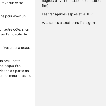
Regrets d'avoir transitionné (transition
s rdvs sur cette
ftm)
Les transgenres aspies et le JDR.
agné pour avoir un
Avis sur les associations Transgenre
'un autre côté, si on
iser l'efficacité de
au niveau de la peau,
un peu.. cette
c risque t'on
iction de partie un
est comme le laser),