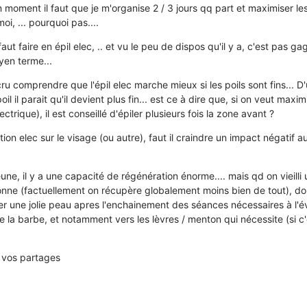
n moment il faut que je m'organise 2 / 3 jours qq part et maximiser le
oi, ... pourquoi pas....
l faut faire en épil elec, .. et vu le peu de dispos qu'il y a, c'est pas g
yen terme...
'ai cru comprendre que l'épil elec marche mieux si les poils sont fins... D
oil il parait qu'il devient plus fin... est ce à dire que, si on veut maxim
ectrique), il est conseillé d'épiler plusieurs fois la zone avant ?
ation elec sur le visage (ou autre), faut il craindre un impact négatif 
eune, il y a une capacité de régénération énorme.... mais qd on vieilli 
nne (factuellement on récupère globalement moins bien de tout), don
er une jolie peau apres l'enchainement des séances nécessaires à l'év
a barbe, et notamment vers les lèvres / menton qui nécessite (si c'
 vos partages