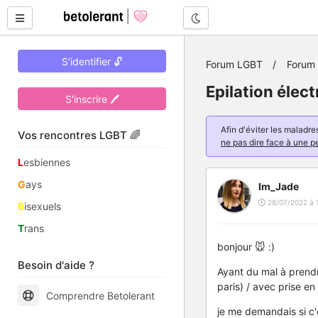
Mode nuit
S'identifier 🔓
Forum LGBT
Forum 
Epilation élect
S'inscrire 🖊
Afin d'éviter les malad
Vos rencontres LGBT 🌈
ne pas dire face à une p
L
esbiennes
G
ays
Im_Jade
28/07/2022 à 
B
isexuels
T
rans
bonjour 🐭 :)
Besoin d'aide ?
Ayant du mal à prendre
paris) / avec prise en
Comprendre Betolerant
je me demandais si c'é