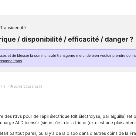
Transidentité
rique / disponibilité / efficacité / danger ?
resses et de blesser la communauté transgenre merci de bien vouloir prendre con
ersonne trans
.
17:51 -
03/08/2022 à 13:16
 des rdvs pour de l'épil électrique (dit Électrolyse, par aiguille) (et 
 charge ALD biensûr (sinon c'est de la triche (ok c'est une plaisanterie,
tait partout pareil, ou si y'a de la dispo dans d'autres coins de la Fran