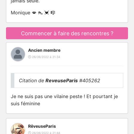
jamais seule.
Monique 💋 👠 💓 🎼
Commencer à faire des rencontres ?
Ancien membre
26/06/2022 à 21:34
Citation de
ReveuseParis
#405262
Je ne suis pas une vilaine peste ! Et pourtant je
suis féminine
RêveuseParis
26/06/2022 à 21:44