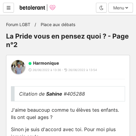
Mode nuit
Menu
Forum LGBT
Place aux débats
La Pride vous en pensez quoi ? - Page
n°2
Harmonique
26/06/2022 à 13:36 -
26/06/2022 à 13:54
Citation de
Sahine
#405288
J'aime beaucoup comme tu élèves tes enfants.
Ils ont quel ages ?
Sinon je suis d'accord avec toi. Pour moi plus