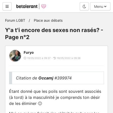
Mode nuit
Menu
Forum LGBT
Place aux débats
Y'a t'i encore des sexes non rasés? -
Page n°2
Furyo
19/05/2022 à 09:37 -
19/05/2022 à 09:38
Citation de
Occamj
#399974
Étant donné que les poils sont souvent associés
(à tord) à la masculinité je comprends ton désir
de les éliminer 🙂