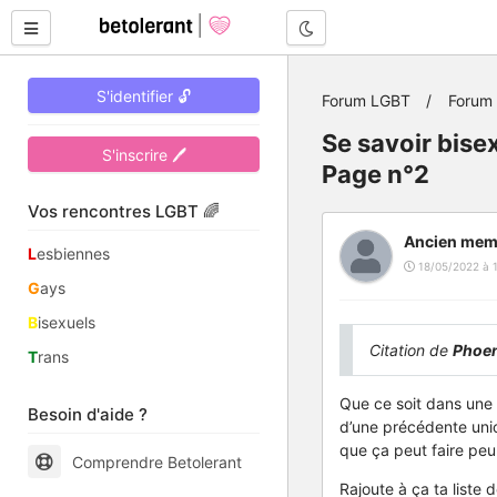
Mode nuit
S'identifier 🔓
Forum LGBT
Forum 
Se savoir bise
S'inscrire 🖊
Page n°2
Vos rencontres LGBT 🌈
Ancien mem
L
esbiennes
18/05/2022 à 
G
ays
B
isexuels
Citation de
Phoe
T
rans
Que ce soit dans une 
Besoin d'aide ?
d’une précédente union
que ça peut faire peu
Comprendre Betolerant
Rajoute à ça ta liste