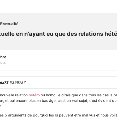
Bisexualité
xuelle en n’ayant eu que des relations hét
bre
15:05
nix73
#399787
nouvelle relation
hétéro
ou homo, je dirais que dans tous les cas la 
, et oui encore plus en bas âge, c’est un vrai sujet, c’est évident qu
r.
 des 5 arguments de pourquoi les bi peuvent être mal vus et nous voil