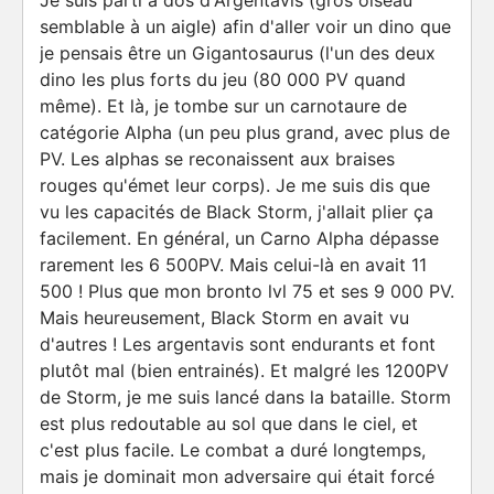
Je suis parti à dos d'Argentavis (gros oiseau
semblable à un aigle) afin d'aller voir un dino que
je pensais être un Gigantosaurus (l'un des deux
dino les plus forts du jeu (80 000 PV quand
même). Et là, je tombe sur un carnotaure de
catégorie Alpha (un peu plus grand, avec plus de
PV. Les alphas se reconaissent aux braises
rouges qu'émet leur corps). Je me suis dis que
vu les capacités de Black Storm, j'allait plier ça
facilement. En général, un Carno Alpha dépasse
rarement les 6 500PV. Mais celui-là en avait 11
500 ! Plus que mon bronto lvl 75 et ses 9 000 PV.
Mais heureusement, Black Storm en avait vu
d'autres ! Les argentavis sont endurants et font
plutôt mal (bien entrainés). Et malgré les 1200PV
de Storm, je me suis lancé dans la bataille. Storm
est plus redoutable au sol que dans le ciel, et
c'est plus facile. Le combat a duré longtemps,
mais je dominait mon adversaire qui était forcé